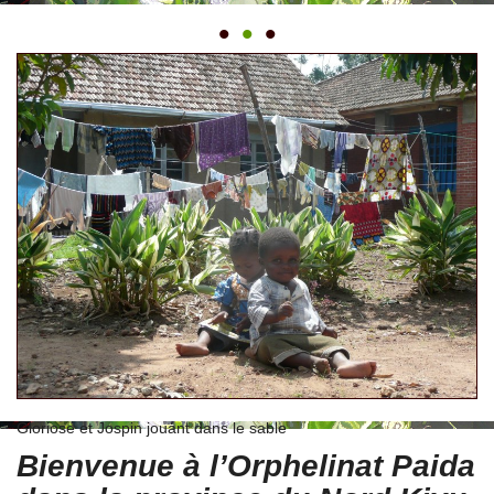
•
•
•
Gloriose et Jospin jouant dans le sable
Bienvenue à l’Orphelinat Paida